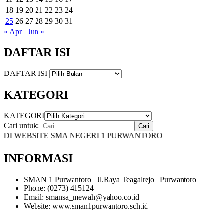
18
19
20
21
22
23
24
25
26
27
28
29
30
31
« Apr
Jun »
DAFTAR ISI
DAFTAR ISI
KATEGORI
KATEGORI
Cari untuk:
 WEBSITE SMA NEGERI 1 PURWANTORO
INFORMASI
SMAN 1 Purwantoro | Jl.Raya Teagalrejo | Purwantoro
Phone: (0273) 415124
Email: smansa_mewah@yahoo.co.id
Website: www.sman1purwantoro.sch.id