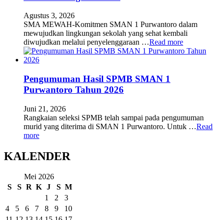
Agustus 3, 2026
SMA MEWAH-Komitmen SMAN 1 Purwantoro dalam
mewujudkan lingkungan sekolah yang sehat kembali
diwujudkan melalui penyelenggaraan …
Read more
Pengumuman Hasil SPMB SMAN 1
Purwantoro Tahun 2026
Juni 21, 2026
Rangkaian seleksi SPMB telah sampai pada pengumuman
murid yang diterima di SMAN 1 Purwantoro. Untuk …
Read
more
KALENDER
Mei 2026
S
S
R
K
J
S
M
1
2
3
4
5
6
7
8
9
10
11
12
13
14
15
16
17