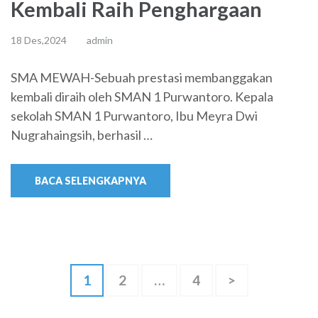
Kembali Raih Penghargaan
18 Des,2024
admin
SMA MEWAH-Sebuah prestasi membanggakan
kembali diraih oleh SMAN 1 Purwantoro. Kepala
sekolah SMAN 1 Purwantoro, Ibu Meyra Dwi
Nugrahaingsih, berhasil …
BACA SELENGKAPNYA
Paginasi
Halaman
Halaman
Halaman
1
2
…
4
>
pos