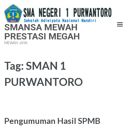
Lompat
ke
konten
SMANSA MEWAH
(Tekan
PRESTASI MEGAH
Enter)
MEWAH JAYA
Tag:
SMAN 1
PURWANTORO
Pengumuman Hasil SPMB