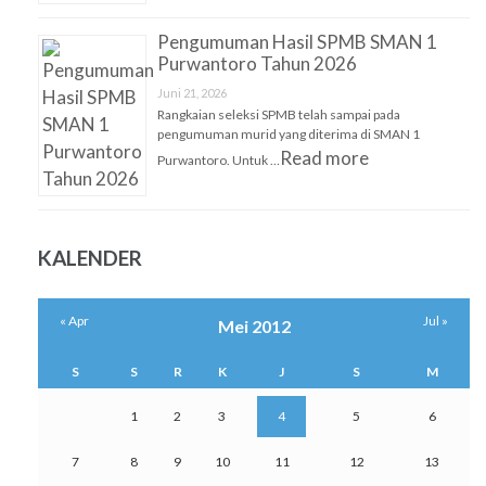
Pengumuman Hasil SPMB SMAN 1
Purwantoro Tahun 2026
Juni 21, 2026
Rangkaian seleksi SPMB telah sampai pada
pengumuman murid yang diterima di SMAN 1
Read more
Purwantoro. Untuk …
KALENDER
« Apr
Jul »
Mei 2012
S
S
R
K
J
S
M
1
2
3
4
5
6
7
8
9
10
11
12
13