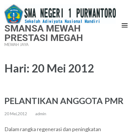
Lompat
ke
konten
SMANSA MEWAH
(Tekan
PRESTASI MEGAH
Enter)
MEWAH JAYA
Hari:
20 Mei 2012
PELANTIKAN ANGGOTA PMR
20 Mei,2012
admin
Dalam rangka regenerasi dan peningkatan