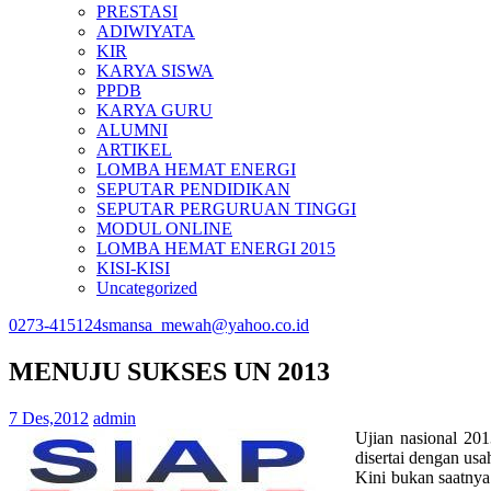
PRESTASI
ADIWIYATA
KIR
KARYA SISWA
PPDB
KARYA GURU
ALUMNI
ARTIKEL
LOMBA HEMAT ENERGI
SEPUTAR PENDIDIKAN
SEPUTAR PERGURUAN TINGGI
MODUL ONLINE
LOMBA HEMAT ENERGI 2015
KISI-KISI
Uncategorized
0273-415124
smansa_mewah@yahoo.co.id
MENUJU SUKSES UN 2013
7 Des,2012
admin
Ujian nasional 20
disertai dengan u
Kini bukan saatnya