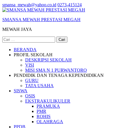
Lompat
smansa_mewah@yahoo.co.id
0273-415124
ke
konten
SMANSA MEWAH PRESTASI MEGAH
(Tekan
Enter)
MEWAH JAYA
Cari
untuk:
BERANDA
PROFIL SEKOLAH
DESKRIPSI SEKOLAH
VISI
MISI SMA N 1 PURWANTORO
PENDIDIK DAN TENAGA KEPENDIDIKAN
GURU
TATA USAHA
SISWA
OSIS
EKSTRAKULIKULER
PRAMUKA
PMR
ROHIS
OLAHRAGA
PPDB