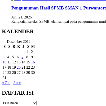
Pengumuman Hasil SPMB SMAN 1 Purwantoro
Juni 21, 2026
Rangkaian seleksi SPMB telah sampai pada pengumuman mur
KALENDER
Desember 2012
S
S
R
K
J
S
M
1
2
3
4
5
6
7
8
9
10
11
12
13
14
15
16
17
18
19
20
21
22
23
24
25
26
27
28
29
30
31
« Okt
Jan »
DAFTAR ISI
DAFTAR