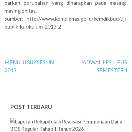
barkan perubahan yang diharapkan pada masing-
masing en­itas.
Sumber: http://www.kemdiknas.go.id/kemdikbud/uji-
publik-kurikulum-2013-2
Navigasi
MENUJU SUKSES UN
JADWAL LES LIBUR
2013
SEMESTER 1
pos
POST TERBARU