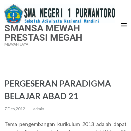
Lompat
ke
konten
SMANSA MEWAH
(Tekan
PRESTASI MEGAH
Enter)
MEWAH JAYA
PERGESERAN PARADIGMA
BELAJAR ABAD 21
7 Des,2012
admin
Tema pengembangan kurikulum 2013 adalah dapat