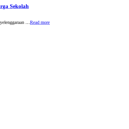
rga Sekolah
yelenggaraan …
Read more