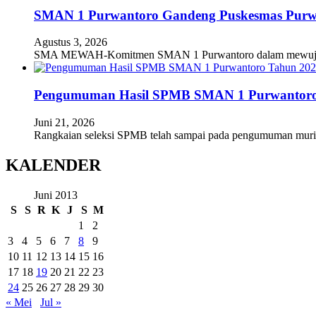
SMAN 1 Purwantoro Gandeng Puskesmas Purwant
Agustus 3, 2026
SMA MEWAH-Komitmen SMAN 1 Purwantoro dalam mewujudkan
Pengumuman Hasil SPMB SMAN 1 Purwantoro
Juni 21, 2026
Rangkaian seleksi SPMB telah sampai pada pengumuman mur
KALENDER
Juni 2013
S
S
R
K
J
S
M
1
2
3
4
5
6
7
8
9
10
11
12
13
14
15
16
17
18
19
20
21
22
23
24
25
26
27
28
29
30
« Mei
Jul »