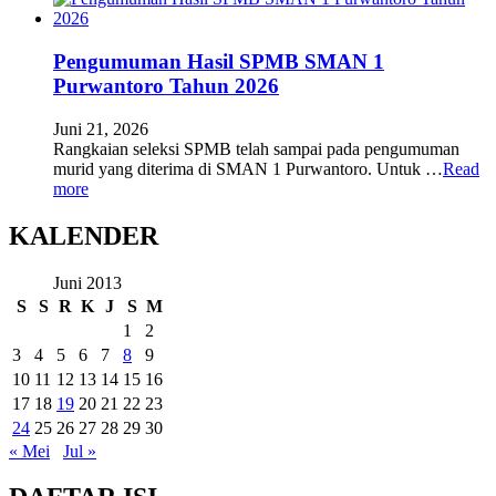
Pengumuman Hasil SPMB SMAN 1
Purwantoro Tahun 2026
Juni 21, 2026
Rangkaian seleksi SPMB telah sampai pada pengumuman
murid yang diterima di SMAN 1 Purwantoro. Untuk …
Read
more
KALENDER
Juni 2013
S
S
R
K
J
S
M
1
2
3
4
5
6
7
8
9
10
11
12
13
14
15
16
17
18
19
20
21
22
23
24
25
26
27
28
29
30
« Mei
Jul »