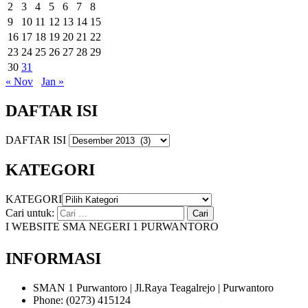
2
3
4
5
6
7
8
9
10
11
12
13
14
15
16
17
18
19
20
21
22
23
24
25
26
27
28
29
30
31
« Nov
Jan »
DAFTAR ISI
DAFTAR ISI
KATEGORI
KATEGORI
Cari untuk:
WEBSITE SMA NEGERI 1 PURWANTORO
INFORMASI
SMAN 1 Purwantoro | Jl.Raya Teagalrejo | Purwantoro
Phone: (0273) 415124