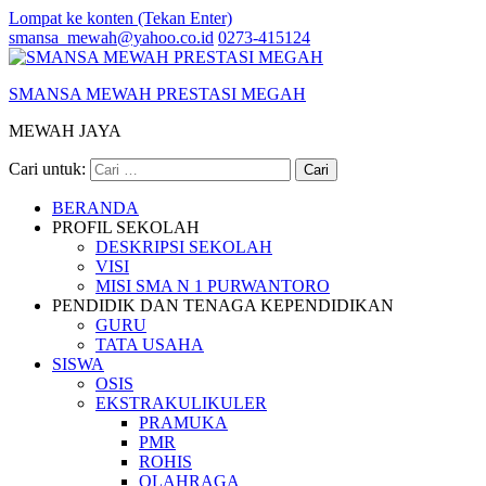
Lompat ke konten (Tekan Enter)
smansa_mewah@yahoo.co.id
0273-415124
SMANSA MEWAH PRESTASI MEGAH
MEWAH JAYA
Cari untuk:
BERANDA
PROFIL SEKOLAH
DESKRIPSI SEKOLAH
VISI
MISI SMA N 1 PURWANTORO
PENDIDIK DAN TENAGA KEPENDIDIKAN
GURU
TATA USAHA
SISWA
OSIS
EKSTRAKULIKULER
PRAMUKA
PMR
ROHIS
OLAHRAGA