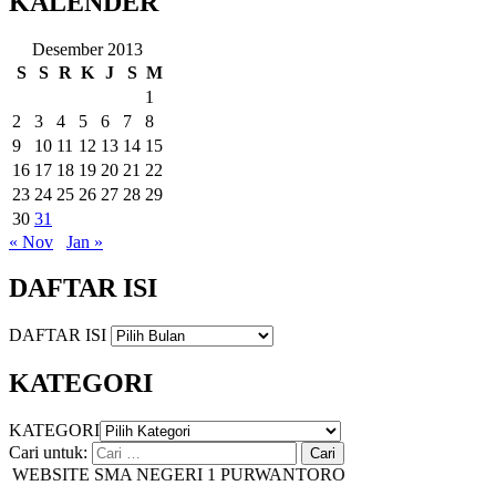
KALENDER
Desember 2013
S
S
R
K
J
S
M
1
2
3
4
5
6
7
8
9
10
11
12
13
14
15
16
17
18
19
20
21
22
23
24
25
26
27
28
29
30
31
« Nov
Jan »
DAFTAR ISI
DAFTAR ISI
KATEGORI
KATEGORI
Cari untuk:
EBSITE SMA NEGERI 1 PURWANTORO