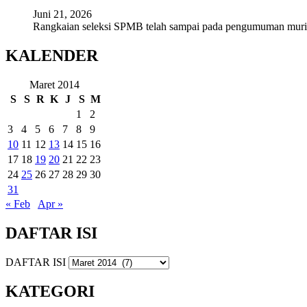
Juni 21, 2026
Rangkaian seleksi SPMB telah sampai pada pengumuman mur
KALENDER
Maret 2014
S
S
R
K
J
S
M
1
2
3
4
5
6
7
8
9
10
11
12
13
14
15
16
17
18
19
20
21
22
23
24
25
26
27
28
29
30
31
« Feb
Apr »
DAFTAR ISI
DAFTAR ISI
KATEGORI