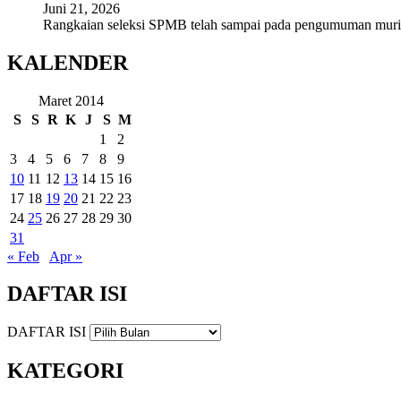
Juni 21, 2026
Rangkaian seleksi SPMB telah sampai pada pengumuman mur
KALENDER
Maret 2014
S
S
R
K
J
S
M
1
2
3
4
5
6
7
8
9
10
11
12
13
14
15
16
17
18
19
20
21
22
23
24
25
26
27
28
29
30
31
« Feb
Apr »
DAFTAR ISI
DAFTAR ISI
KATEGORI