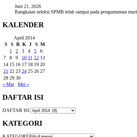
Juni 21, 2026
Rangkaian seleksi SPMB telah sampai pada pengumuman mur
KALENDER
April 2014
S
S
R
K
J
S
M
1
2
3
4
5
6
7
8
9
10
11
12
13
14
15
16
17
18
19
20
21
22
23
24
25
26
27
28
29
30
« Mar
Mei »
DAFTAR ISI
DAFTAR ISI
KATEGORI
KATEGORI