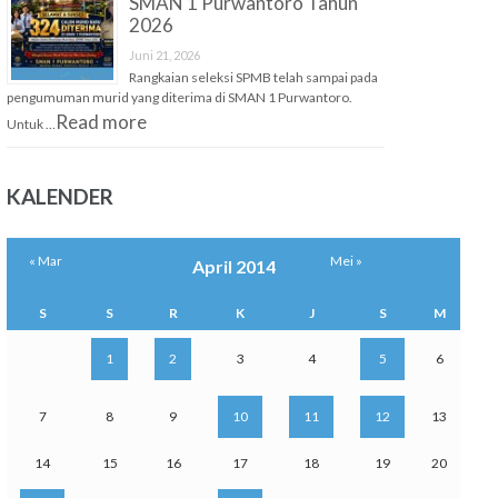
SMAN 1 Purwantoro Tahun
2026
Juni 21, 2026
Rangkaian seleksi SPMB telah sampai pada
pengumuman murid yang diterima di SMAN 1 Purwantoro.
Read more
Untuk …
KALENDER
« Mar
Mei »
April 2014
S
S
R
K
J
S
M
1
2
3
4
5
6
7
8
9
10
11
12
13
14
15
16
17
18
19
20