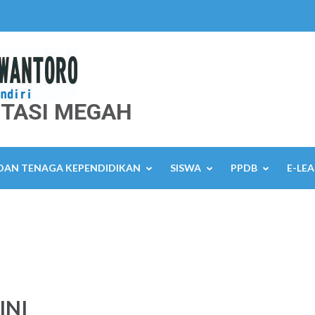
TASI MEGAH
 DAN TENAGA KEPENDIDIKAN
SISWA
PPDB
E-LE
INI