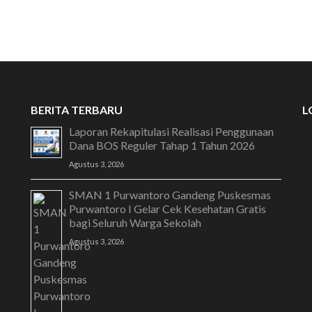
SELAMAT DATANG 
BERITA TERBARU
L
Laporan Rekapitulasi Realisasi Penggunaan
Dana BOS Reguler Tahap 1 Tahun 2026
Agustus 3, 2026
SMAN 1 Purwantoro Gandeng Puskesmas
Purwantoro I Gelar Cek Kesehatan Gratis
bagi Seluruh Warga Sekolah
Agustus 3, 2026