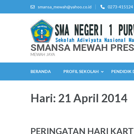
Lompat
smansa_mewah@yahoo.co.id
0273-415124
ke
konten
(Tekan
Enter)
SMANSA MEWAH PRES
MEWAH JAYA
BERANDA
PROFIL SEKOLAH
PENDIDIK
Hari:
21 April 2014
PERINGATAN HARI KART