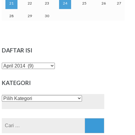
21
22
23
24
25
26
27
28
29
30
DAFTAR ISI
DAFTAR
ISI
KATEGORI
KATEGORI
Cari
untuk: