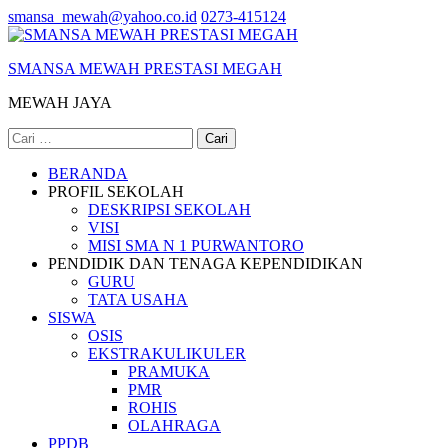
Lompat
smansa_mewah@yahoo.co.id
0273-415124
ke
konten
SMANSA MEWAH PRESTASI MEGAH
(Tekan
Enter)
MEWAH JAYA
Cari
untuk:
BERANDA
PROFIL SEKOLAH
DESKRIPSI SEKOLAH
VISI
MISI SMA N 1 PURWANTORO
PENDIDIK DAN TENAGA KEPENDIDIKAN
GURU
TATA USAHA
SISWA
OSIS
EKSTRAKULIKULER
PRAMUKA
PMR
ROHIS
OLAHRAGA
PPDB