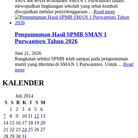
SMA MEWAH-Komitmen SMAN 1 Purwantoro dalam
mewujudkan lingkungan sekolah yang sehat kembali
diwujudkan melalui penyelenggaraan …
Read more
Pengumuman Hasil SPMB SMAN 1
Purwantoro Tahun 2026
Juni 21, 2026
Rangkaian seleksi SPMB telah sampai pada pengumuman
murid yang diterima di SMAN 1 Purwantoro. Untuk …
Read
more
KALENDER
Juli 2014
S
S
R
K
J
S
M
1
2
3
4
5
6
7
8
9
10
11
12
13
14
15
16
17
18
19
20
21
22
23
24
25
26
27
28
29
30
31