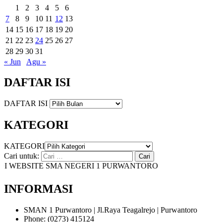
1
2
3
4
5
6
7
8
9
10
11
12
13
14
15
16
17
18
19
20
21
22
23
24
25
26
27
28
29
30
31
« Jun
Agu »
DAFTAR ISI
DAFTAR ISI
KATEGORI
KATEGORI
Cari untuk:
WEBSITE SMA NEGERI 1 PURWANTORO
INFORMASI
SMAN 1 Purwantoro | Jl.Raya Teagalrejo | Purwantoro
Phone: (0273) 415124