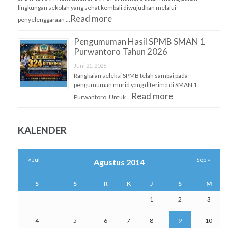
lingkungan sekolah yang sehat kembali diwujudkan melalui
Read more
penyelenggaraan …
Pengumuman Hasil SPMB SMAN 1
Purwantoro Tahun 2026
Juni 21, 2026
Rangkaian seleksi SPMB telah sampai pada
pengumuman murid yang diterima di SMAN 1
Read more
Purwantoro. Untuk …
KALENDER
« Jul
Sep »
Agustus 2014
S
S
R
K
J
S
M
1
2
3
4
5
6
7
8
9
10