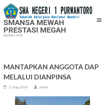
Lompat
ke
konten
SMANSA MEWAH
(Tekan
PRESTASI MEGAH
Enter)
MEWAH JAYA
MANTAPKAN ANGGOTA DAP
MELALUI DIANPINSA
11 Agu,2014
admin