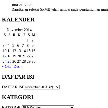
Juni 21, 2026
Rangkaian seleksi SPMB telah sampai pada pengumuman mur
KALENDER
November 2014
S
S
R
K
J
S
M
1
2
3
4
5
6
7
8
9
10
11
12
13
14
15
16
17
18
19
20
21
22
23
24
25
26
27
28
29
30
« Okt
Des »
DAFTAR ISI
DAFTAR ISI
KATEGORI
KATEGORI