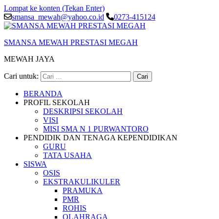
Lompat ke konten (Tekan Enter)
smansa_mewah@yahoo.co.id
0273-415124
SMANSA MEWAH PRESTASI MEGAH
MEWAH JAYA
Cari untuk:
BERANDA
PROFIL SEKOLAH
DESKRIPSI SEKOLAH
VISI
MISI SMA N 1 PURWANTORO
PENDIDIK DAN TENAGA KEPENDIDIKAN
GURU
TATA USAHA
SISWA
OSIS
EKSTRAKULIKULER
PRAMUKA
PMR
ROHIS
OLAHRAGA