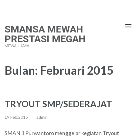
Lompat
ke
konten
SMANSA MEWAH
(Tekan
PRESTASI MEGAH
Enter)
MEWAH JAYA
Bulan:
Februari 2015
TRYOUT SMP/SEDERAJAT
19 Feb,2015
admin
SMAN 1 Purwantoro menggelar kegiatan Tryout