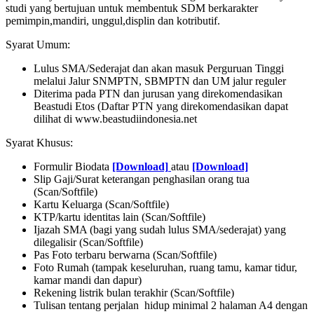
studi yang bertujuan untuk membentuk SDM berkarakter
pemimpin,mandiri, unggul,displin dan kotributif.
Syarat Umum:
Lulus SMA/Sederajat dan akan masuk Perguruan Tinggi
melalui Jalur SNMPTN, SBMPTN dan UM jalur reguler
Diterima pada PTN dan jurusan yang direkomendasikan
Beastudi Etos (Daftar PTN yang direkomendasikan dapat
dilihat di www.beastudiindonesia.net
Syarat Khusus:
Formulir Biodata
[Download]
atau
[Download]
Slip Gaji/Surat keterangan penghasilan orang tua
(Scan/Softfile)
Kartu Keluarga (Scan/Softfile)
KTP/kartu identitas lain (Scan/Softfile)
Ijazah SMA (bagi yang sudah lulus SMA/sederajat) yang
dilegalisir (Scan/Softfile)
Pas Foto terbaru berwarna (Scan/Softfile)
Foto Rumah (tampak keseluruhan, ruang tamu, kamar tidur,
kamar mandi dan dapur)
Rekening listrik bulan terakhir (Scan/Softfile)
Tulisan tentang perjalan hidup minimal 2 halaman A4 dengan