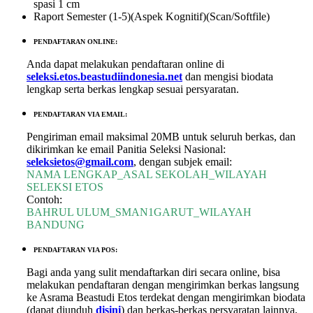
spasi 1 cm
Raport Semester (1-5)(Aspek Kognitif)(Scan/Softfile)
PENDAFTARAN ONLINE:
Anda dapat melakukan pendaftaran online di
seleksi.etos.beastudiindonesia.net
dan mengisi biodata
lengkap serta berkas lengkap sesuai persyaratan.
PENDAFTARAN VIA EMAIL:
Pengiriman email maksimal 20MB untuk seluruh berkas, dan
dikirimkan ke email Panitia Seleksi Nasional:
seleksietos@gmail.com
, dengan subjek email:
NAMA LENGKAP_ASAL SEKOLAH_WILAYAH
SELEKSI ETOS
Contoh:
BAHRUL ULUM_SMAN1GARUT_WILAYAH
BANDUNG
PENDAFTARAN VIA POS:
Bagi anda yang sulit mendaftarkan diri secara online, bisa
melakukan pendaftaran dengan mengirimkan berkas langsung
ke Asrama Beastudi Etos terdekat dengan mengirimkan biodata
(dapat diunduh
disini
) dan berkas-berkas persyaratan lainnya,