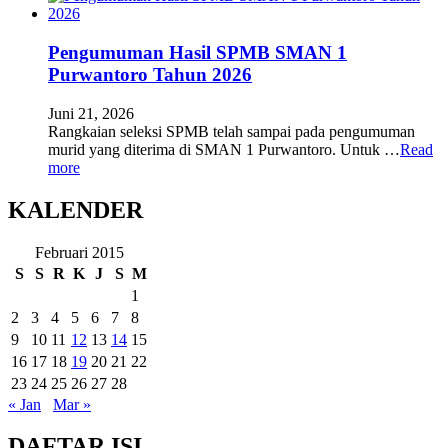
Pengumuman Hasil SPMB SMAN 1
Purwantoro Tahun 2026
Juni 21, 2026
Rangkaian seleksi SPMB telah sampai pada pengumuman
murid yang diterima di SMAN 1 Purwantoro. Untuk …
Read
more
KALENDER
Februari 2015
S
S
R
K
J
S
M
1
2
3
4
5
6
7
8
9
10
11
12
13
14
15
16
17
18
19
20
21
22
23
24
25
26
27
28
« Jan
Mar »
DAFTAR ISI