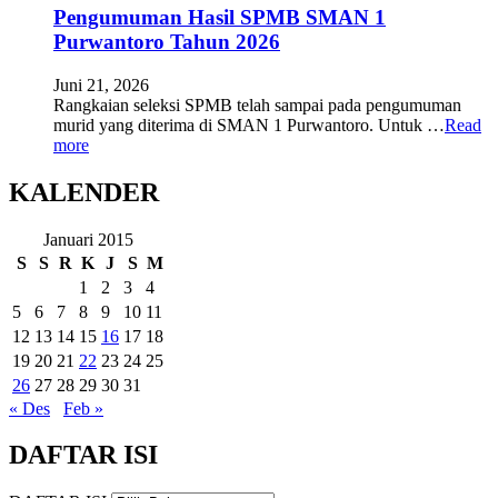
Pengumuman Hasil SPMB SMAN 1
Purwantoro Tahun 2026
Juni 21, 2026
Rangkaian seleksi SPMB telah sampai pada pengumuman
murid yang diterima di SMAN 1 Purwantoro. Untuk …
Read
more
KALENDER
Januari 2015
S
S
R
K
J
S
M
1
2
3
4
5
6
7
8
9
10
11
12
13
14
15
16
17
18
19
20
21
22
23
24
25
26
27
28
29
30
31
« Des
Feb »
DAFTAR ISI