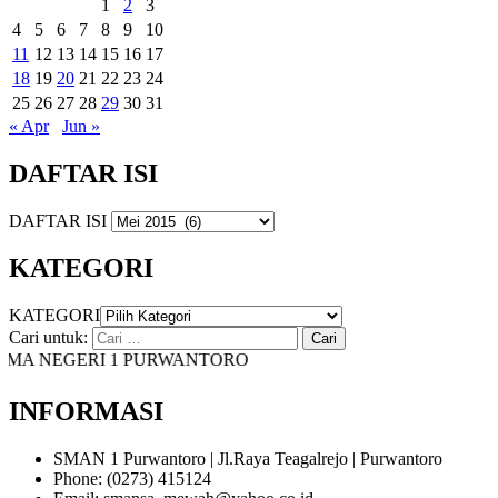
1
2
3
4
5
6
7
8
9
10
11
12
13
14
15
16
17
18
19
20
21
22
23
24
25
26
27
28
29
30
31
« Apr
Jun »
DAFTAR ISI
DAFTAR ISI
KATEGORI
KATEGORI
Cari untuk:
MA NEGERI 1 PURWANTORO
INFORMASI
SMAN 1 Purwantoro | Jl.Raya Teagalrejo | Purwantoro
Phone: (0273) 415124