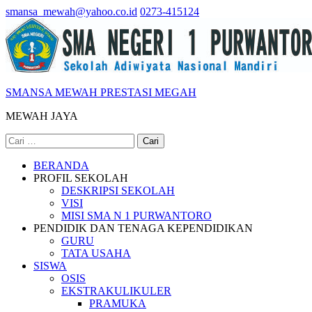
Lompat
smansa_mewah@yahoo.co.id
0273-415124
ke
konten
(Tekan
Enter)
SMANSA MEWAH PRESTASI MEGAH
MEWAH JAYA
Cari
untuk:
BERANDA
PROFIL SEKOLAH
DESKRIPSI SEKOLAH
VISI
MISI SMA N 1 PURWANTORO
PENDIDIK DAN TENAGA KEPENDIDIKAN
GURU
TATA USAHA
SISWA
OSIS
EKSTRAKULIKULER
PRAMUKA