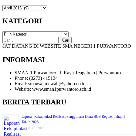
DAFTAR
ISI
KATEGORI
KATEGORI
Cari
untuk:
 DATANG DI WEBSITE SMA NEGERI 1 PURWANTORO
INFORMASI
SMAN 1 Purwantoro | Jl.Raya Teagalrejo | Purwantoro
Phone: (0273) 415124
Email: smansa_mewah@yahoo.co.id
Website: www.sman1purwantoro.sch.id
BERITA TERBARU
Laporan Rekapitulasi Realisasi Penggunaan Dana BOS Reguler Tahap 1
Tahun 2026
Agustus 3, 2026