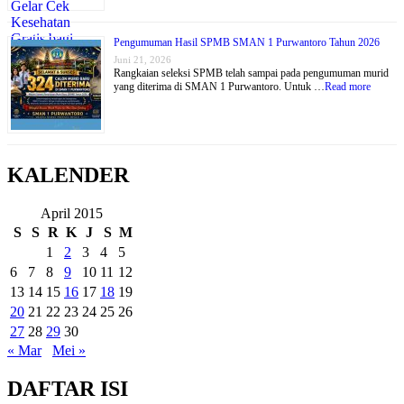
Pengumuman Hasil SPMB SMAN 1 Purwantoro Tahun 2026
Juni 21, 2026
Rangkaian seleksi SPMB telah sampai pada pengumuman murid
yang diterima di SMAN 1 Purwantoro. Untuk …
Read more
KALENDER
April 2015
S
S
R
K
J
S
M
1
2
3
4
5
6
7
8
9
10
11
12
13
14
15
16
17
18
19
20
21
22
23
24
25
26
27
28
29
30
« Mar
Mei »
DAFTAR ISI