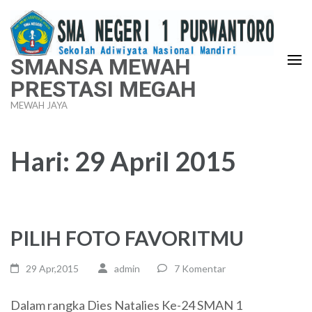
Lompat
ke
konten
SMANSA MEWAH
(Tekan
PRESTASI MEGAH
Enter)
MEWAH JAYA
Hari:
29 April 2015
PILIH FOTO FAVORITMU
29 Apr,2015
admin
7 Komentar
Dalam rangka Dies Natalies Ke-24 SMAN 1