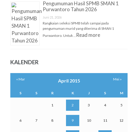
Pengumuman Hasil SPMB SMAN 1
Purwantoro Tahun 2026
Juni 21, 2026
Rangkaian seleksi SPMB telah sampai pada
pengumuman murid yang diterima di SMAN 1
Read more
Purwantoro. Untuk …
KALENDER
« Mar
Mei »
April 2015
S
S
R
K
J
S
M
1
2
3
4
5
6
7
8
9
10
11
12