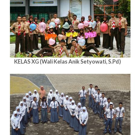
KELAS XG (Wali Kelas Anik Setyowati, S.Pd)