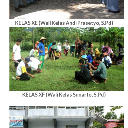
KELAS XE (Wali Kelas Andi Prasetyo, S.Pd)
KELAS XF (Wali Kelas Sunarto, S.Pd)