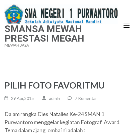
Lompat
ke
konten
SMANSA MEWAH
(Tekan
PRESTASI MEGAH
Enter)
MEWAH JAYA
PILIH FOTO FAVORITMU
29 Apr,2015
admin
7 Komentar
Dalam rangka Dies Natalies Ke-24 SMAN 1
Purwantoro menggelar kegiatan Fotografi Award.
Tema dalam ajang lomba ini adalah :