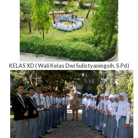
KELAS XD ( Wali Kelas Dwi Sulistyaningsih, S.Pd)