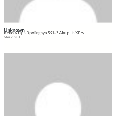
Unknown
Kelas X1 ipa 3 polingnya 59% ? Aku pilih XF :v
Mei 2, 2015