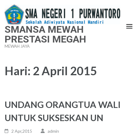
Lompat
ke
konten
SMANSA MEWAH
(Tekan
PRESTASI MEGAH
Enter)
MEWAH JAYA
Hari:
2 April 2015
UNDANG ORANGTUA WALI
UNTUK SUKSESKAN UN
2 Apr,2015
admin