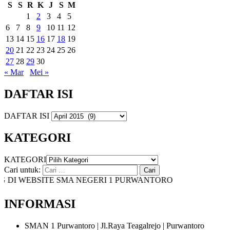
S
S
R
K
J
S
M
1
2
3
4
5
6
7
8
9
10
11
12
13
14
15
16
17
18
19
20
21
22
23
24
25
26
27
28
29
30
« Mar
Mei »
DAFTAR ISI
DAFTAR ISI
KATEGORI
KATEGORI
Cari untuk:
I WEBSITE SMA NEGERI 1 PURWANTORO
INFORMASI
SMAN 1 Purwantoro | Jl.Raya Teagalrejo | Purwantoro