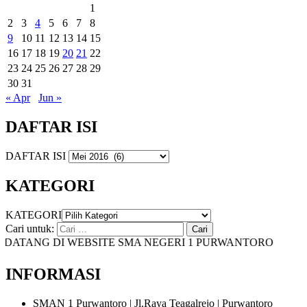
1
2
3
4
5
6
7
8
9
10
11
12
13
14
15
16
17
18
19
20
21
22
23
24
25
26
27
28
29
30
31
« Apr
Jun »
DAFTAR ISI
DAFTAR ISI
KATEGORI
KATEGORI
Cari untuk:
ATANG DI WEBSITE SMA NEGERI 1 PURWANTORO
INFORMASI
SMAN 1 Purwantoro | Jl.Raya Teagalrejo | Purwantoro