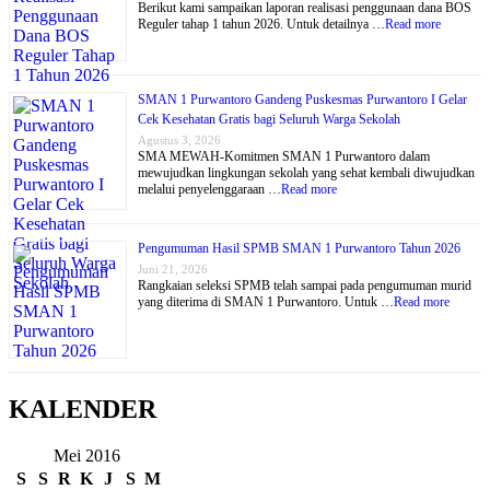
Berikut kami sampaikan laporan realisasi penggunaan dana BOS
Reguler tahap 1 tahun 2026. Untuk detailnya …
Read more
SMAN 1 Purwantoro Gandeng Puskesmas Purwantoro I Gelar
Cek Kesehatan Gratis bagi Seluruh Warga Sekolah
Agustus 3, 2026
SMA MEWAH-Komitmen SMAN 1 Purwantoro dalam
mewujudkan lingkungan sekolah yang sehat kembali diwujudkan
melalui penyelenggaraan …
Read more
Pengumuman Hasil SPMB SMAN 1 Purwantoro Tahun 2026
Juni 21, 2026
Rangkaian seleksi SPMB telah sampai pada pengumuman murid
yang diterima di SMAN 1 Purwantoro. Untuk …
Read more
KALENDER
Mei 2016
S
S
R
K
J
S
M