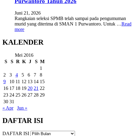
Purwantoro Tahun 2026
Juni 21, 2026
Rangkaian seleksi SPMB telah sampai pada pengumuman
murid yang diterima di SMAN 1 Purwantoro. Untuk …
Read
more
KALENDER
Mei 2016
S
S
R
K
J
S
M
1
2
3
4
5
6
7
8
9
10
11
12
13
14
15
16
17
18
19
20
21
22
23
24
25
26
27
28
29
30
31
« Apr
Jun »
DAFTAR ISI
DAFTAR ISI