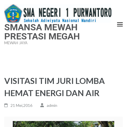
Lompat
ke
konten
SMANSA MEWAH
(Tekan
PRESTASI MEGAH
Enter)
MEWAH JAYA
VISITASI TIM JURI LOMBA
HEMAT ENERGI DAN AIR
21 Mei,2016
admin