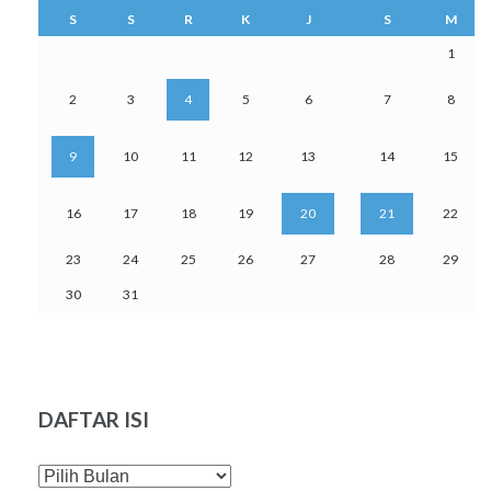
S
S
R
K
J
S
M
1
2
3
4
5
6
7
8
9
10
11
12
13
14
15
16
17
18
19
20
21
22
23
24
25
26
27
28
29
30
31
DAFTAR ISI
DAFTAR