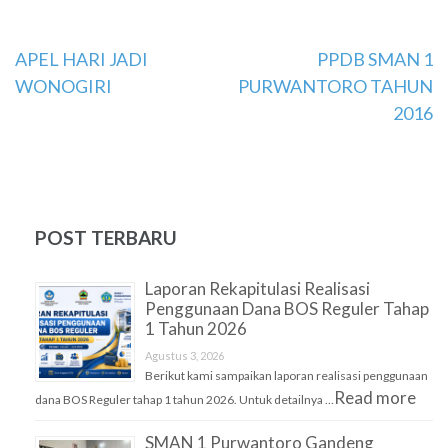
Navigasi
APEL HARI JADI
PPDB SMAN 1
WONOGIRI
PURWANTORO TAHUN
pos
2016
POST TERBARU
Laporan Rekapitulasi Realisasi
Penggunaan Dana BOS Reguler Tahap
1 Tahun 2026
Agustus 3, 2026
Berikut kami sampaikan laporan realisasi penggunaan
Read more
dana BOS Reguler tahap 1 tahun 2026. Untuk detailnya …
SMAN 1 Purwantoro Gandeng