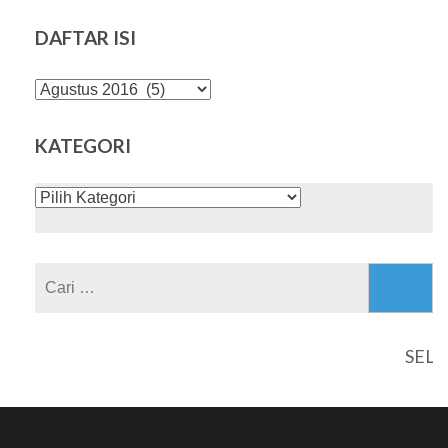
DAFTAR ISI
DAFTAR
ISI
KATEGORI
KATEGORI
Cari
untuk:
SELAM