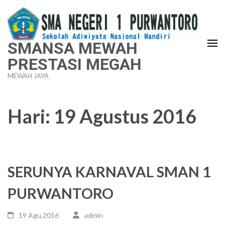
Lompat
ke
konten
SMANSA MEWAH
(Tekan
PRESTASI MEGAH
Enter)
MEWAH JAYA
Hari:
19 Agustus 2016
SERUNYA KARNAVAL SMAN 1
PURWANTORO
19 Agu,2016
admin