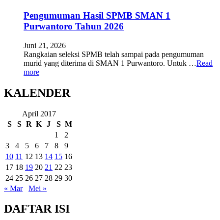
Pengumuman Hasil SPMB SMAN 1
Purwantoro Tahun 2026
Juni 21, 2026
Rangkaian seleksi SPMB telah sampai pada pengumuman
murid yang diterima di SMAN 1 Purwantoro. Untuk …
Read
more
KALENDER
April 2017
S
S
R
K
J
S
M
1
2
3
4
5
6
7
8
9
10
11
12
13
14
15
16
17
18
19
20
21
22
23
24
25
26
27
28
29
30
« Mar
Mei »
DAFTAR ISI