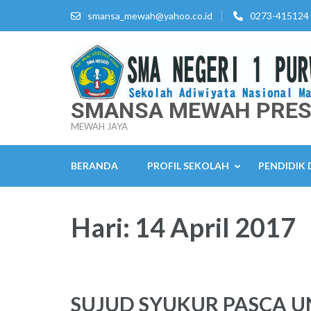
Lompat
smansa_mewah@yahoo.co.id
0273-415124
ke
konten
(Tekan
Enter)
SMANSA MEWAH PRES
MEWAH JAYA
BERANDA
PROFIL SEKOLAH
PENDIDIK
Hari:
14 April 2017
SUJUD SYUKUR PASCA U