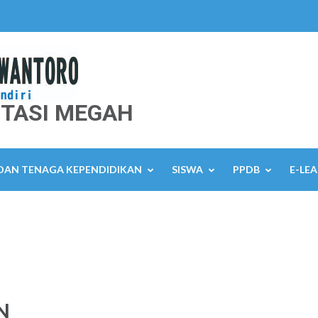
TASI MEGAH
 DAN TENAGA KEPENDIDIKAN
SISWA
PPDB
E-LE
N