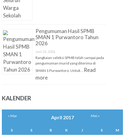
Pengumuman Hasil SPMB
SMAN 1 Purwantoro Tahun
2026
Juni 21, 2026
Rangkaian seleksi SPMB telah sampai pada
pengumuman murid yang diterima di
Read
SMAN 1 Purwantoro. Untuk …
more
KALENDER
« Mar
Mei »
April 2017
S
S
R
K
J
S
M