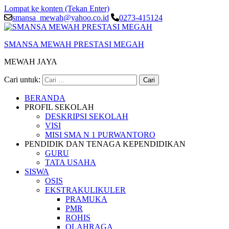
Lompat ke konten (Tekan Enter)
smansa_mewah@yahoo.co.id
0273-415124
SMANSA MEWAH PRESTASI MEGAH
MEWAH JAYA
Cari untuk:
BERANDA
PROFIL SEKOLAH
DESKRIPSI SEKOLAH
VISI
MISI SMA N 1 PURWANTORO
PENDIDIK DAN TENAGA KEPENDIDIKAN
GURU
TATA USAHA
SISWA
OSIS
EKSTRAKULIKULER
PRAMUKA
PMR
ROHIS
OLAHRAGA