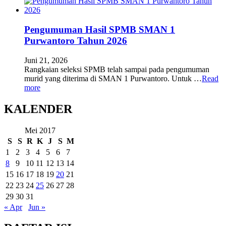
Pengumuman Hasil SPMB SMAN 1
Purwantoro Tahun 2026
Juni 21, 2026
Rangkaian seleksi SPMB telah sampai pada pengumuman
murid yang diterima di SMAN 1 Purwantoro. Untuk …
Read
more
KALENDER
Mei 2017
S
S
R
K
J
S
M
1
2
3
4
5
6
7
8
9
10
11
12
13
14
15
16
17
18
19
20
21
22
23
24
25
26
27
28
29
30
31
« Apr
Jun »