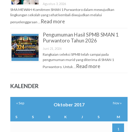
Agustus 3, 2026
SMA MEWAH-Komitmen SMAN 1 Purwantoro dalam mewujudkan
lingkungan sekolah yang sehat kembali diwujudkan melalui
Read more
penyelenggaraan …
Pengumuman Hasil SPMB SMAN 1
Purwantoro Tahun 2026
Juni 21, 2026
Rangkaian seleksi SPMB telah sampai pada
pengumuman murid yang diterima di SMAN 1
Read more
Purwantoro. Untuk …
KALENDER
« Sep
Nov »
Oktober 2017
S
S
R
K
J
S
M
1