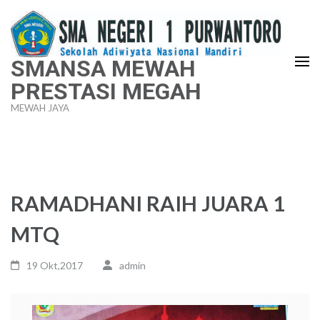
Lompat
ke
konten
SMANSA MEWAH
(Tekan
PRESTASI MEGAH
Enter)
MEWAH JAYA
RAMADHANI RAIH JUARA 1
MTQ
19 Okt,2017
admin