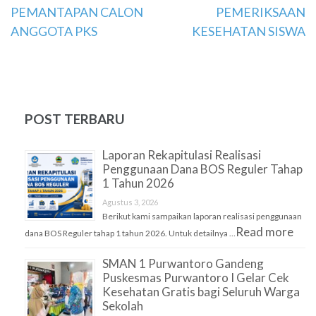
Navigasi
PEMANTAPAN CALON
PEMERIKSAAN
ANGGOTA PKS
KESEHATAN SISWA
pos
POST TERBARU
Laporan Rekapitulasi Realisasi
Penggunaan Dana BOS Reguler Tahap
1 Tahun 2026
Agustus 3, 2026
Berikut kami sampaikan laporan realisasi penggunaan
Read more
dana BOS Reguler tahap 1 tahun 2026. Untuk detailnya …
SMAN 1 Purwantoro Gandeng
Puskesmas Purwantoro I Gelar Cek
Kesehatan Gratis bagi Seluruh Warga
Sekolah