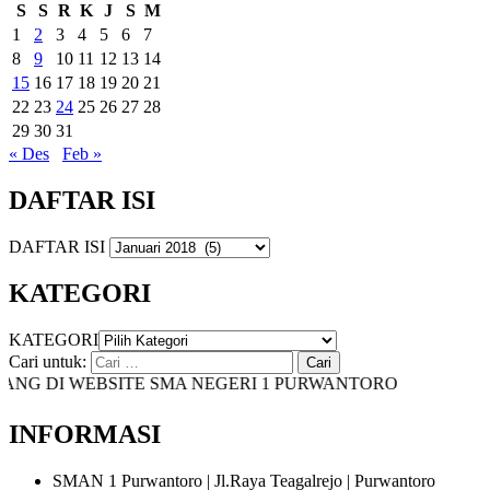
S
S
R
K
J
S
M
1
2
3
4
5
6
7
8
9
10
11
12
13
14
15
16
17
18
19
20
21
22
23
24
25
26
27
28
29
30
31
« Des
Feb »
DAFTAR ISI
DAFTAR ISI
KATEGORI
KATEGORI
Cari untuk:
G DI WEBSITE SMA NEGERI 1 PURWANTORO
INFORMASI
SMAN 1 Purwantoro | Jl.Raya Teagalrejo | Purwantoro