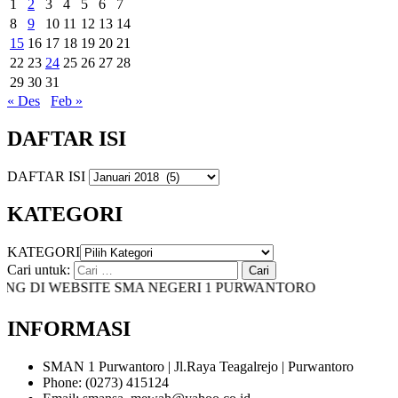
1
2
3
4
5
6
7
8
9
10
11
12
13
14
15
16
17
18
19
20
21
22
23
24
25
26
27
28
29
30
31
« Des
Feb »
DAFTAR ISI
DAFTAR ISI
KATEGORI
KATEGORI
Cari untuk:
 DI WEBSITE SMA NEGERI 1 PURWANTORO
INFORMASI
SMAN 1 Purwantoro | Jl.Raya Teagalrejo | Purwantoro
Phone: (0273) 415124