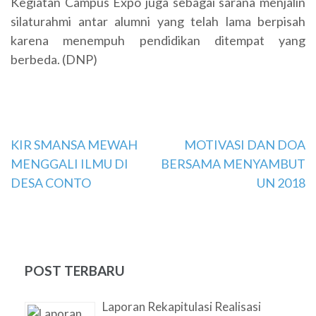
Kegiatan Campus Expo juga sebagai sarana menjalin
silaturahmi antar alumni yang telah lama berpisah
karena menempuh pendidikan ditempat yang
berbeda. (DNP)
Navigasi
KIR SMANSA MEWAH
MOTIVASI DAN DOA
MENGGALI ILMU DI
BERSAMA MENYAMBUT
pos
DESA CONTO
UN 2018
POST TERBARU
Laporan Rekapitulasi Realisasi