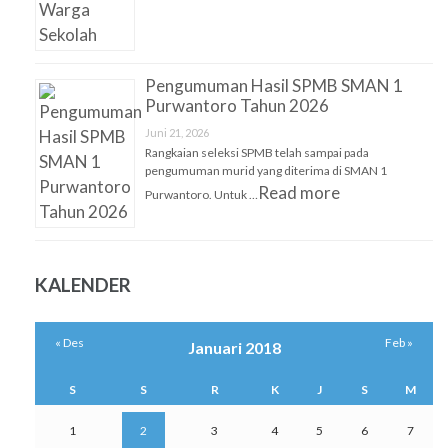
Pengumuman Hasil SPMB SMAN 1
Purwantoro Tahun 2026
Juni 21, 2026
Rangkaian seleksi SPMB telah sampai pada
pengumuman murid yang diterima di SMAN 1
Read more
Purwantoro. Untuk …
KALENDER
« Des
Feb »
Januari 2018
S
S
R
K
J
S
M
1
2
3
4
5
6
7