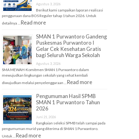
Agustus 3, 2026
Berikut kami sampaikan laporan realisasi
penggunaan dana BOS Reguler tahap 1 tahun 2026. Untuk
Read more
detailnya …
SMAN 1 Purwantoro Gandeng
Puskesmas Purwantoro I
Gelar Cek Kesehatan Gratis
bagi Seluruh Warga Sekolah
Agustus 3, 2026
SMA MEWAH-Komitmen SMAN 1 Purwantoro dalam
mewujudkan lingkungan sekolah yang sehat kembali
Read more
diwujudkan melalui penyelenggaraan …
Pengumuman Hasil SPMB
SMAN 1 Purwantoro Tahun
2026
Juni 21, 2026
Rangkaian seleksi SPMB telah sampai pada
pengumuman murid yang diterima di SMAN 1 Purwantoro.
Read more
Untuk …