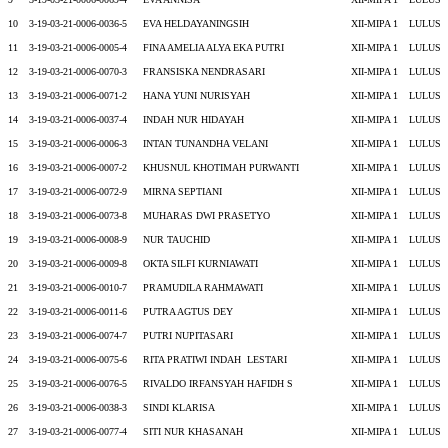
10
3-19-03-21-0006-0036-5
EVA HELDAYANINGSIH
XII-MIPA 1
LULUS
11
3-19-03-21-0006-0005-4
FINA AMELIA ALYA EKA PUTRI
XII-MIPA 1
LULUS
12
3-19-03-21-0006-0070-3
FRANSISKA NENDRASARI
XII-MIPA 1
LULUS
13
3-19-03-21-0006-0071-2
HANA YUNI NURISYAH
XII-MIPA 1
LULUS
14
3-19-03-21-0006-0037-4
INDAH NUR HIDAYAH
XII-MIPA 1
LULUS
15
3-19-03-21-0006-0006-3
INTAN TUNANDHA VELANI
XII-MIPA 1
LULUS
16
3-19-03-21-0006-0007-2
KHUSNUL KHOTIMAH PURWANTI
XII-MIPA 1
LULUS
17
3-19-03-21-0006-0072-9
MIRNA SEPTIANI
XII-MIPA 1
LULUS
18
3-19-03-21-0006-0073-8
MUHARAS DWI PRASETYO
XII-MIPA 1
LULUS
19
3-19-03-21-0006-0008-9
NUR TAUCHID
XII-MIPA 1
LULUS
20
3-19-03-21-0006-0009-8
OKTA SILFI KURNIAWATI
XII-MIPA 1
LULUS
21
3-19-03-21-0006-0010-7
PRAMUDILA RAHMAWATI
XII-MIPA 1
LULUS
22
3-19-03-21-0006-0011-6
PUTRA AGTUS DEY
XII-MIPA 1
LULUS
23
3-19-03-21-0006-0074-7
PUTRI NUPITASARI
XII-MIPA 1
LULUS
24
3-19-03-21-0006-0075-6
RITA PRATIWI INDAH LESTARI
XII-MIPA 1
LULUS
25
3-19-03-21-0006-0076-5
RIVALDO IRFANSYAH HAFIDH S
XII-MIPA 1
LULUS
26
3-19-03-21-0006-0038-3
SINDI KLARISA
XII-MIPA 1
LULUS
27
3-19-03-21-0006-0077-4
SITI NUR KHASANAH
XII-MIPA 1
LULUS