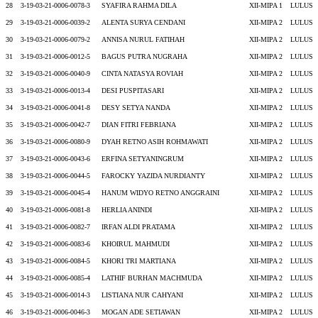
28
3-19-03-21-0006-0078-3
SYAFIRA RAHMA DILA
XII-MIPA 1
LULUS
29
3-19-03-21-0006-0039-2
ALENTA SURYA CENDANI
XII-MIPA 2
LULUS
30
3-19-03-21-0006-0079-2
ANNISA NURUL FATIHAH
XII-MIPA 2
LULUS
31
3-19-03-21-0006-0012-5
BAGUS PUTRA NUGRAHA
XII-MIPA 2
LULUS
32
3-19-03-21-0006-0040-9
CINTA NATASYA ROVIAH
XII-MIPA 2
LULUS
33
3-19-03-21-0006-0013-4
DESI PUSPITASARI
XII-MIPA 2
LULUS
34
3-19-03-21-0006-0041-8
DESY SETYA NANDA
XII-MIPA 2
LULUS
35
3-19-03-21-0006-0042-7
DIAN FITRI FEBRIANA
XII-MIPA 2
LULUS
36
3-19-03-21-0006-0080-9
DYAH RETNO ASIH ROHMAWATI
XII-MIPA 2
LULUS
37
3-19-03-21-0006-0043-6
ERFINA SETYANINGRUM
XII-MIPA 2
LULUS
38
3-19-03-21-0006-0044-5
FAROCKY YAZIDA NURDIANTY
XII-MIPA 2
LULUS
39
3-19-03-21-0006-0045-4
HANUM WIDYO RETNO ANGGRAINI
XII-MIPA 2
LULUS
40
3-19-03-21-0006-0081-8
HERLIA ANINDI
XII-MIPA 2
LULUS
41
3-19-03-21-0006-0082-7
IRFAN ALDI PRATAMA
XII-MIPA 2
LULUS
42
3-19-03-21-0006-0083-6
KHOIRUL MAHMUDI
XII-MIPA 2
LULUS
43
3-19-03-21-0006-0084-5
KHORI TRI MARTIANA
XII-MIPA 2
LULUS
44
3-19-03-21-0006-0085-4
LATHIF BURHAN MACHMUDA
XII-MIPA 2
LULUS
45
3-19-03-21-0006-0014-3
LISTIANA NUR CAHYANI
XII-MIPA 2
LULUS
46
3-19-03-21-0006-0046-3
MOGAN ADE SETIAWAN
XII-MIPA 2
LULUS