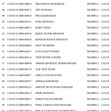
47
3-19-03-21-0006-0086-3
NIKA ARISTA MAHARANI
XII-MIPA 2
LULUS
48
3-19-03-21-0006-0047-2
OKY ROSIANA
XII-MIPA 2
LULUS
49
3-19-03-21-0006-0048-9
PIRA HANDAYANI
XII-MIPA 2
LULUS
50
3-19-03-21-0006-0015-2
PURI SEPTIANA
XII-MIPA 2
LULUS
51
3-19-03-21-0006-0087-2
RIZKY FANIA
XII-MIPA 2
LULUS
52
3-19-03-21-0006-0016-9
RIZKY TAUFIK HIDAYAH
XII-MIPA 2
LULUS
53
3-19-03-21-0006-0049-8
ROFIFAH HASNA’ FIRDAUSI
XII-MIPA 2
LULUS
54
3-19-03-21-0006-0088-9
SIGIT NUGROHO
XII-MIPA 2
LULUS
55
3-19-03-21-0006-0050-7
SUSI SULISTYOWATI
XII-MIPA 2
LULUS
56
3-19-03-21-0006-0051-6
TITIN RETNO SAFITRI
XII-MIPA 2
LULUS
57
3-19-03-21-0006-0089-8
AHMAD ABURIZAL BURHANNUDIN
XII-MIPA 3
LULUS
58
3-19-03-21-0006-0017-8
ALIF NUR SEJATI
XII-MIPA 3
LULUS
59
3-19-03-21-0006-0090-7
ANISA YUNI FRASTIWI
XII-MIPA 3
LULUS
60
3-19-03-21-0006-0018-7
APRILIA KAROMAH
XII-MIPA 3
LULUS
61
3-19-03-21-0006-0052-5
ARRUM TRI KUSUMA WARDANI
XII-MIPA 3
LULUS
62
3-19-03-21-0006-0091-6
DIDIK DWIANTO
XII-MIPA 3
LULUS
63
3-19-03-21-0006-0092-5
DINDA WULAN ANDARI
XII-MIPA 3
LULUS
64
3-19-03-21-0006-0093-4
FRISCA ARWIA SWASTIKASARI
XII-MIPA 3
LULUS
65
3-19-03-21-0006-0094-3
HER SUCI PRATAMA HANENGTYAS
XII-MIPA 3
LULUS