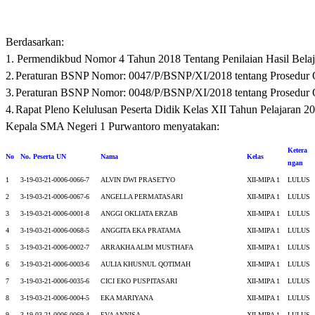
Berdasarkan:
1.
Permendikbud Nomor 4 Tahun 2018 Tentang Penilaian Hasil Belajar
2.
Peraturan BSNP Nomor: 0047/P/BSNP/XI/2018 tentang Prosedur Op
3.
Peraturan BSNP Nomor: 0048/P/BSNP/XI/2018 tentang Prosedur Op
4.
Rapat Pleno Kelulusan Peserta Didik Kelas XII Tahun Pelajaran 
Kepala SMA Negeri 1 Purwantoro menyatakan
:
Ketera
No
No. Peserta UN
Nama
Kelas
ngan
1
3-19-03-21-0006-0066-7
ALVIN DWI PRASETYO
XII-MIPA 1
LULUS
2
3-19-03-21-0006-0067-6
ANGELLA PERMATASARI
XII-MIPA 1
LULUS
3
3-19-03-21-0006-0001-8
ANGGI OKLIATA ERZAB
XII-MIPA 1
LULUS
4
3-19-03-21-0006-0068-5
ANGGITA EKA PRATAMA
XII-MIPA 1
LULUS
5
3-19-03-21-0006-0002-7
ARRAKHA ALIM MUSTHAFA
XII-MIPA 1
LULUS
6
3-19-03-21-0006-0003-6
AULIA KHUSNUL QOTIMAH
XII-MIPA 1
LULUS
7
3-19-03-21-0006-0035-6
CICI EKO PUSPITASARI
XII-MIPA 1
LULUS
8
3-19-03-21-0006-0004-5
EKA MARIYANA
XII-MIPA 1
LULUS
9
3-19-03-21-0006-0069-4
EVA ANNISA
XII-MIPA 1
LULUS