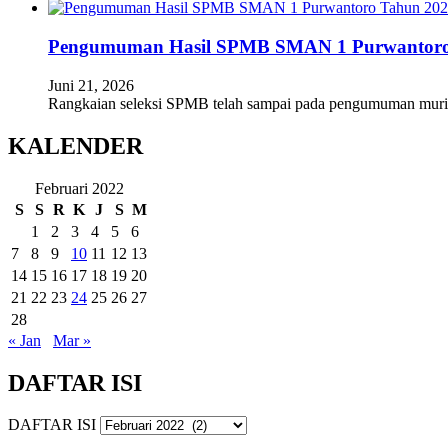
Pengumuman Hasil SPMB SMAN 1 Purwantoro
Juni 21, 2026
Rangkaian seleksi SPMB telah sampai pada pengumuman mur
KALENDER
Februari 2022
S
S
R
K
J
S
M
1
2
3
4
5
6
7
8
9
10
11
12
13
14
15
16
17
18
19
20
21
22
23
24
25
26
27
28
« Jan
Mar »
DAFTAR ISI
DAFTAR ISI