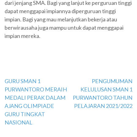
dari jenjang SMA. Bagi yang lanjut ke perguruan tinggi
dapat menggapai impiannya diperguruan tinggi
impian. Bagi yang mau melanjutkan bekerja atau
berwirausaha juga mampu untuk dapat menggapai
impian mereka.
Navigasi
GURU SMAN 1
PENGUMUMAN
PURWANTORO MERAIH
KELULUSAN SMAN 1
pos
MEDALI PERAK DALAM
PURWANTORO TAHUN
AJANG OLIMPIADE
PELAJARAN 2021/2022
GURU TINGKAT
NASIONAL