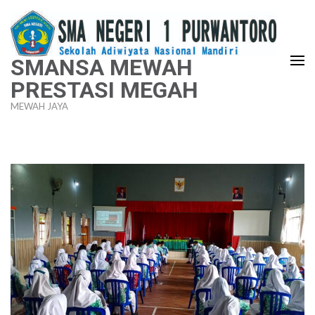
Lompat
ke
konten
SMANSA MEWAH
(Tekan
PRESTASI MEGAH
Enter)
MEWAH JAYA