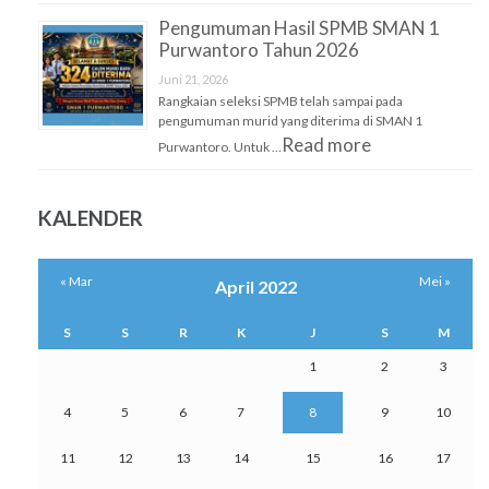
Pengumuman Hasil SPMB SMAN 1
Purwantoro Tahun 2026
Juni 21, 2026
Rangkaian seleksi SPMB telah sampai pada
pengumuman murid yang diterima di SMAN 1
Read more
Purwantoro. Untuk …
KALENDER
« Mar
Mei »
April 2022
S
S
R
K
J
S
M
1
2
3
4
5
6
7
8
9
10
11
12
13
14
15
16
17