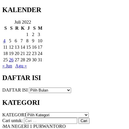
KALENDER
Juli 2022
S
S
R
K
J
S
M
1
2
3
4
5
6
7
8
9
10
11
12
13
14
15
16
17
18
19
20
21
22
23
24
25
26
27
28
29
30
31
« Jun
Agu »
DAFTAR ISI
DAFTAR ISI
KATEGORI
KATEGORI
Cari untuk:
MA NEGERI 1 PURWANTORO