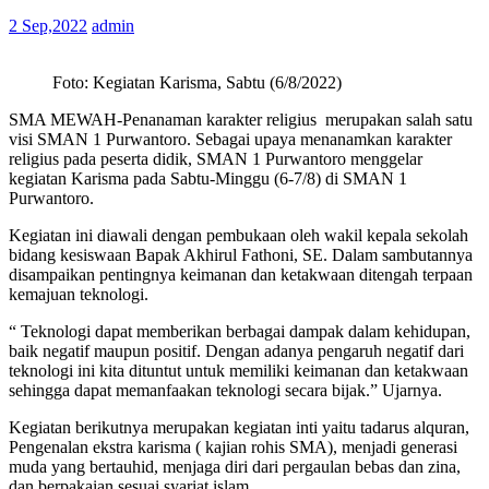
2 Sep,2022
admin
Foto: Kegiatan Karisma, Sabtu (6/8/2022)
SMA MEWAH-Penanaman karakter religius merupakan salah satu
visi SMAN 1 Purwantoro. Sebagai upaya menanamkan karakter
religius pada peserta didik, SMAN 1 Purwantoro menggelar
kegiatan Karisma pada Sabtu-Minggu (6-7/8) di SMAN 1
Purwantoro.
Kegiatan ini diawali dengan pembukaan oleh wakil kepala sekolah
bidang kesiswaan Bapak Akhirul Fathoni, SE. Dalam sambutannya
disampaikan pentingnya keimanan dan ketakwaan ditengah terpaan
kemajuan teknologi.
“ Teknologi dapat memberikan berbagai dampak dalam kehidupan,
baik negatif maupun positif. Dengan adanya pengaruh negatif dari
teknologi ini kita dituntut untuk memiliki keimanan dan ketakwaan
sehingga dapat memanfaakan teknologi secara bijak.” Ujarnya.
Kegiatan berikutnya merupakan kegiatan inti yaitu tadarus alquran,
Pengenalan ekstra karisma ( kajian rohis SMA), menjadi generasi
muda yang bertauhid, menjaga diri dari pergaulan bebas dan zina,
dan berpakaian sesuai syariat islam.