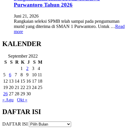
Purwantoro Tahun 2026
Juni 21, 2026
Rangkaian seleksi SPMB telah sampai pada pengumuman
murid yang diterima di SMAN 1 Purwantoro. Untuk …
Read
more
KALENDER
September 2022
S
S
R
K
J
S
M
1
2
3
4
5
6
7
8
9
10
11
12
13
14
15
16
17
18
19
20
21
22
23
24
25
26
27
28
29
30
« Agu
Okt »
DAFTAR ISI
DAFTAR ISI