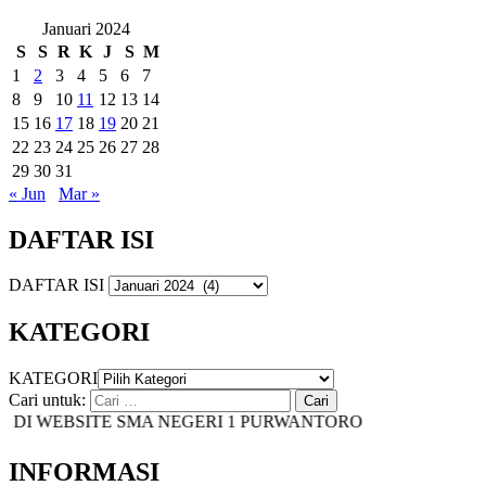
Januari 2024
S
S
R
K
J
S
M
1
2
3
4
5
6
7
8
9
10
11
12
13
14
15
16
17
18
19
20
21
22
23
24
25
26
27
28
29
30
31
« Jun
Mar »
DAFTAR ISI
DAFTAR ISI
KATEGORI
KATEGORI
Cari untuk:
I WEBSITE SMA NEGERI 1 PURWANTORO
INFORMASI