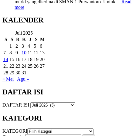
murid yang diterima di SMAN 1 Purwantoro. Untuk …
Read
more
KALENDER
Juli 2025
S
S
R
K
J
S
M
1
2
3
4
5
6
7
8
9
10
11
12
13
14
15
16
17
18
19
20
21
22
23
24
25
26
27
28
29
30
31
« Mei
Agu »
DAFTAR ISI
DAFTAR ISI
KATEGORI
KATEGORI