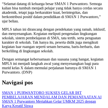
“Selamat datang di keluarga besar SMAN 1 Purwantoro. Semoga
kalian bisa tumbuh menjadi pelajar yang tidak hanya cerdas secara
akademik, tetapi juga berkarakter kuat, berintegritas, dan
berkontribusi positif dalam pendidikan di SMAN 1 Purwantoro,”
ujar beliau.
MPLS tahun ini dirancang dengan pendekatan yang ramah, inklusif,
dan menyenangkan. Kegiatan meliputi pengenalan lingkungan
sekolah, sistem pembelajaran di SMA, tata tertib, serta penguatan
karakter di sekolah. Tak hanya itu, peserta didik juga mengikuti
kegiatan luar ruangan seperti senam bersama, baris-berbaris, dan
berkeliling di lingkungan sekolah.
Dengan semangat kebersamaan dan suasana yang hangat, kegiatan
MPLS ini menjadi langkah awal yang menyenangkan bagi para
murid kelas X dalam memulai perjalanan barunya di SMAN 1
Purwantoro. (DNP)
Navigasi pos
SMAN 1 PURWANTORO SUKSES GELAR IHT
PEMBELAJARAN MENDALAM DAN PEMANFAATAN AI
SMAN 1 Purwantoro Meriahkan Gelar UMKM 2025 dengan
Karya Kreatif Siswa