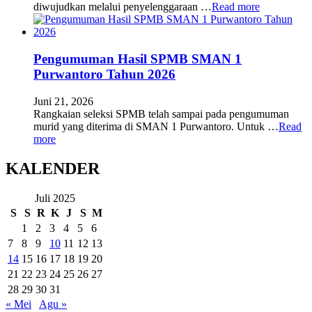
diwujudkan melalui penyelenggaraan …
Read more
Pengumuman Hasil SPMB SMAN 1
Purwantoro Tahun 2026
Juni 21, 2026
Rangkaian seleksi SPMB telah sampai pada pengumuman
murid yang diterima di SMAN 1 Purwantoro. Untuk …
Read
more
KALENDER
Juli 2025
S
S
R
K
J
S
M
1
2
3
4
5
6
7
8
9
10
11
12
13
14
15
16
17
18
19
20
21
22
23
24
25
26
27
28
29
30
31
« Mei
Agu »