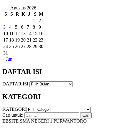
Agustus 2026
S
S
R
K
J
S
M
1
2
3
4
5
6
7
8
9
10
11
12
13
14
15
16
17
18
19
20
21
22
23
24
25
26
27
28
29
30
31
« Jun
DAFTAR ISI
DAFTAR ISI
KATEGORI
KATEGORI
Cari untuk:
BSITE SMA NEGERI 1 PURWANTORO