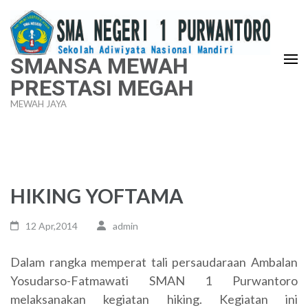
Lompat
ke
konten
SMANSA MEWAH
(Tekan
PRESTASI MEGAH
Enter)
MEWAH JAYA
HIKING YOFTAMA
12 Apr,2014
admin
Dalam rangka memperat tali persaudaraan Ambalan
Yosudarso-Fatmawati SMAN 1 Purwantoro
melaksanakan kegiatan hiking. Kegiatan ini