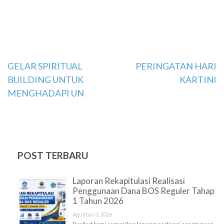
Navigasi
GELAR SPIRITUAL
PERINGATAN HARI
BUILDING UNTUK
KARTINI
pos
MENGHADAPI UN
POST TERBARU
Laporan Rekapitulasi Realisasi
Penggunaan Dana BOS Reguler Tahap
1 Tahun 2026
Agustus 3, 2026