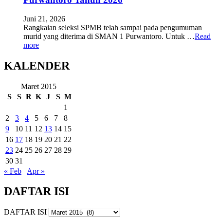
Juni 21, 2026
Rangkaian seleksi SPMB telah sampai pada pengumuman
murid yang diterima di SMAN 1 Purwantoro. Untuk …
Read
more
KALENDER
Maret 2015
S
S
R
K
J
S
M
1
2
3
4
5
6
7
8
9
10
11
12
13
14
15
16
17
18
19
20
21
22
23
24
25
26
27
28
29
30
31
« Feb
Apr »
DAFTAR ISI
DAFTAR ISI