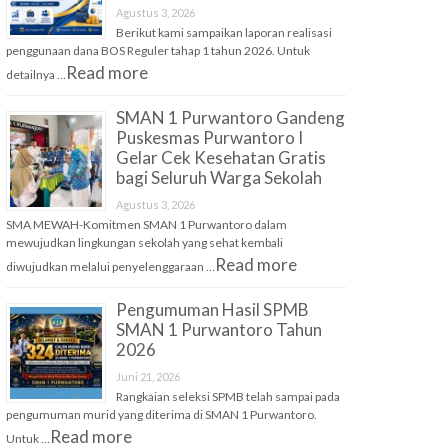
Agustus 3, 2026
Berikut kami sampaikan laporan realisasi
penggunaan dana BOS Reguler tahap 1 tahun 2026. Untuk
Read more
detailnya …
SMAN 1 Purwantoro Gandeng
Puskesmas Purwantoro I
Gelar Cek Kesehatan Gratis
bagi Seluruh Warga Sekolah
Agustus 3, 2026
SMA MEWAH-Komitmen SMAN 1 Purwantoro dalam
mewujudkan lingkungan sekolah yang sehat kembali
Read more
diwujudkan melalui penyelenggaraan …
Pengumuman Hasil SPMB
SMAN 1 Purwantoro Tahun
2026
Juni 21, 2026
Rangkaian seleksi SPMB telah sampai pada
pengumuman murid yang diterima di SMAN 1 Purwantoro.
Read more
Untuk …