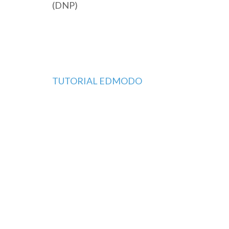
(DNP)
Navigasi
TUTORIAL EDMODO
pos